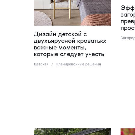
Эффе
заго
прев
прос
Дизайн детской с
Загоро
двухъярусной кроватью:
важные моменты,
которые следует учесть
Детская
/
Планировочные решения