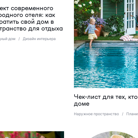
кт современного
родного отеля: как
ратить свой дом в
транство для отдыха
дный дом
/
Дизайн интерьера
Чек-лист для тех, к
доме
Наружное пространство
/
Плани