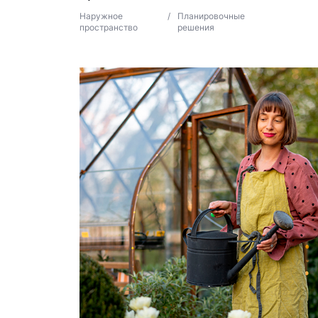
Наружное
/
Планировочные
пространство
решения