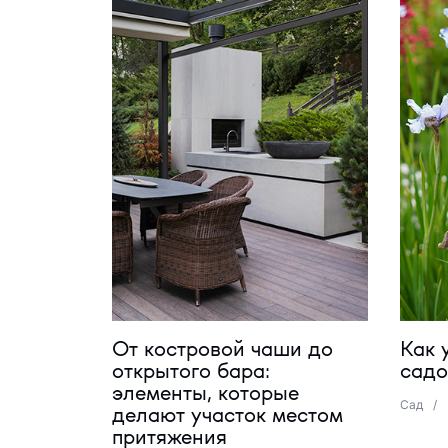
От костровой чаши до
Как 
открытого бара:
садо
элементы, которые
Сад
/
делают участок местом
притяжения