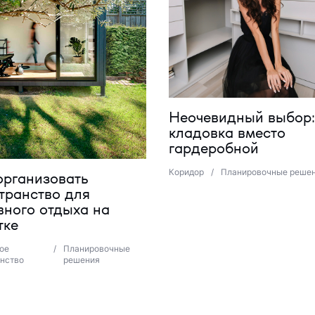
Неочевидный выбор:
кладовка вместо
гардеробной
Коридор
/
Планировочные реше
организовать
транство для
вного отдыха на
тке
ое
/
Планировочные
нство
решения