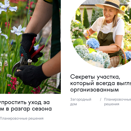
Секреты участка,
который всегда выгл
организованным
Загородный
/
Планировочны
упростить уход за
дом
решения
м в разгар сезона
Планировочные решения